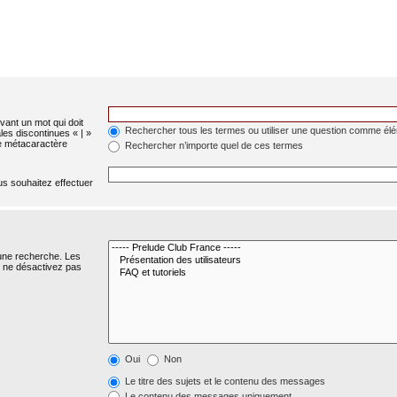
evant un mot qui doit
Rechercher tous les termes ou utiliser une question comme él
les discontinues « | »
me métacaractère
Rechercher n’importe quel de ces termes
us souhaitez effectuer
 une recherche. Les
s ne désactivez pas
Oui
Non
Le titre des sujets et le contenu des messages
Le contenu des messages uniquement