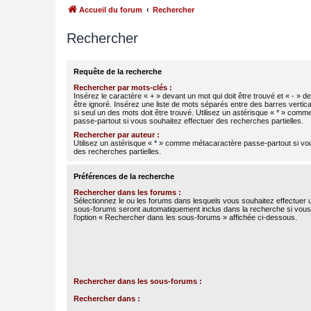
Accueil du forum
Rechercher
Rechercher
Requête de la recherche
Rechercher par mots-clés :
Insérez le caractère « + » devant un mot qui doit être trouvé et « - » d
être ignoré. Insérez une liste de mots séparés entre des barres vertica
si seul un des mots doit être trouvé. Utilisez un astérisque « * » com
passe-partout si vous souhaitez effectuer des recherches partielles.
Rechercher par auteur :
Utilisez un astérisque « * » comme métacaractère passe-partout si vo
des recherches partielles.
Préférences de la recherche
Rechercher dans les forums :
Sélectionnez le ou les forums dans lesquels vous souhaitez effectuer
sous-forums seront automatiquement inclus dans la recherche si vou
l’option « Rechercher dans les sous-forums » affichée ci-dessous.
Rechercher dans les sous-forums :
Rechercher dans :