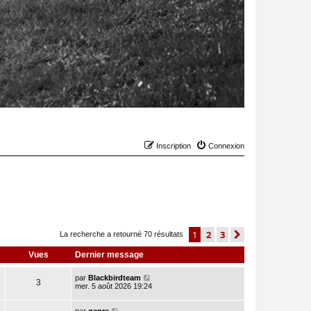
Inscription
Connexion
1
2
3
suivant
La recherche a retourné 70 résultats
Vues
Dernier message
par
Blackbirdteam
3
mer. 5 août 2026 19:24