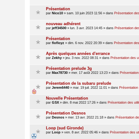
Présentation
par
Nico10
»
sam. 10 juin 2023 11:56
» dans
Présentation des
nouveau adhérent
par
jeff34500
»
lun. 3 avr. 2023 14:45
» dans
Présentation des
Présentation
par
flofloyz
»
dim. 6 nov. 2022 20:39
» dans
Présentation des 
Après quelques années d'errance
par
Zekhy
»
jeu. 3 nov. 2022 08:31
» dans
Présentation des ut
Présentation prelude 3g
par
Max78730
»
mer. 17 août 2022 13:23
» dans
Présentation 
Présentation de la subaru prelude
par
Jerem6440
»
mar. 19 juil. 2022 11:01
» dans
Présentation 
Nouvelle Présentation
par
GSX
»
dim. 8 mai 2022 17:26
» dans
Présentation des util
Présentation Desnos
par
Desnos
»
mer. 13 avr. 2022 21:18
» dans
Présentation des
Loop (sud Gironde)
par
Loop
»
ven. 8 avr. 2022 05:46
» dans
Présentation des ut