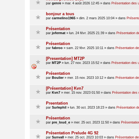
par
genre
»
mar. 4 août 2026 12:45
» dans
Présentation des u
bonjour a tous
par
carmelino1965
»
dim. 2 mars 2025 10:04
» dans
Présenta
Présentation
par
jofermat
»
lun. 24 févr. 2025 21:39
» dans
Présentation de
Présentation
par
fabroo
»
sam. 22 févr. 2025 10:11
» dans
Présentation des
[Presentation] MT2P
par
MT2P
»
lun. 27 nov. 2023 15:52
» dans
Présentation des u
Présentation
par
Boulier
»
mer. 15 nov. 2023 10:12
» dans
Présentation des
[Présentation] Kvn7
par
Kvn7
»
mer. 15 nov. 2023 01:50
» dans
Présentation des u
Preentation
par
Surlephil
»
lun. 30 oct. 2023 18:23
» dans
Présentation de
Présentation
par
pre_loud_e
»
mer. 25 oct. 2023 11:50
» dans
Présentation
Présentation Prelude 4G 92
par
Sunvall
»
mer. 25 oct. 2023 10:03
» dans
Présentation des