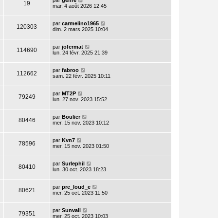
par
genre
19
mar. 4 août 2026 12:45
par
carmelino1965
120303
dim. 2 mars 2025 10:04
par
jofermat
114690
lun. 24 févr. 2025 21:39
par
fabroo
112662
sam. 22 févr. 2025 10:11
par
MT2P
79249
lun. 27 nov. 2023 15:52
par
Boulier
80446
mer. 15 nov. 2023 10:12
par
Kvn7
78596
mer. 15 nov. 2023 01:50
par
Surlephil
80410
lun. 30 oct. 2023 18:23
par
pre_loud_e
80621
mer. 25 oct. 2023 11:50
par
Sunvall
79351
mer. 25 oct. 2023 10:03