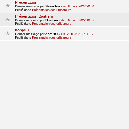
Présentation
Dernier message par
Samada
«
mar. 8 mars 2022 20:34
Publié dans
Présentation des utilisateurs
Présentation Bastism
Dernier message par
Bastism
«
dim. 6 mars 2022 18:37
Publié dans
Présentation des utilisateurs
bonjour
Dernier message par
dom380
«
lun. 28 févr. 2022 09:17
Publié dans
Présentation des utilisateurs
Presentation
Dernier message par
hondalude 5
«
sam. 29 janv. 2022 15:41
Publié dans
Présentation des utilisateurs
Bonjours!
Dernier message par
clem_qlc
«
mer. 19 janv. 2022 21:36
Publié dans
Présentation des utilisateurs
1
2
3
suivant
La recherche a retourné 70 résultats
aller
Accueil du forum
Fuseau horaire sur
UTC+01:00
Nosebleed style by
Mike Lothar
| Ported to phpBB3.3 by
Ian Bradley
Développé par
phpBB
® Forum Software © phpBB Limited
Traduction française officielle
©
Qiaeru
Confidentialité
|
Conditions