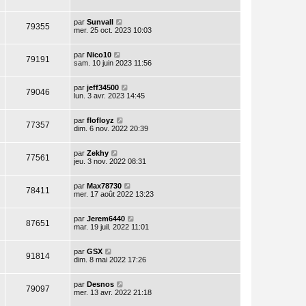
par
Sunvall
79355
mer. 25 oct. 2023 10:03
par
Nico10
79191
sam. 10 juin 2023 11:56
par
jeff34500
79046
lun. 3 avr. 2023 14:45
par
flofloyz
77357
dim. 6 nov. 2022 20:39
par
Zekhy
77561
jeu. 3 nov. 2022 08:31
par
Max78730
78411
mer. 17 août 2022 13:23
par
Jerem6440
87651
mar. 19 juil. 2022 11:01
par
GSX
91814
dim. 8 mai 2022 17:26
par
Desnos
79097
mer. 13 avr. 2022 21:18