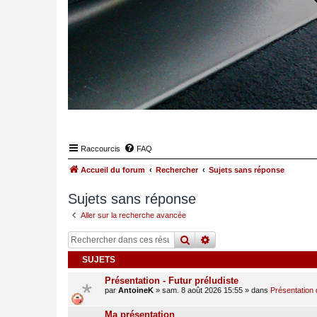
Raccourcis
FAQ
Accueil du forum
Rechercher
Sujets sans réponse
Sujets sans réponse
Aller sur la recherche avancée
rechercher
recherche
avancée
SUJETS
Présentation - Futur préludiste
par
AntoineK
»
sam. 8 août 2026 15:55
» dans
Présentation 
Ma présentation