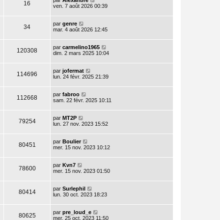
par
Alexanbre
16
ven. 7 août 2026 00:39
par
genre
34
mar. 4 août 2026 12:45
par
carmelino1965
120308
dim. 2 mars 2025 10:04
par
jofermat
114696
lun. 24 févr. 2025 21:39
par
fabroo
112668
sam. 22 févr. 2025 10:11
par
MT2P
79254
lun. 27 nov. 2023 15:52
par
Boulier
80451
mer. 15 nov. 2023 10:12
par
Kvn7
78600
mer. 15 nov. 2023 01:50
par
Surlephil
80414
lun. 30 oct. 2023 18:23
par
pre_loud_e
80625
mer. 25 oct. 2023 11:50