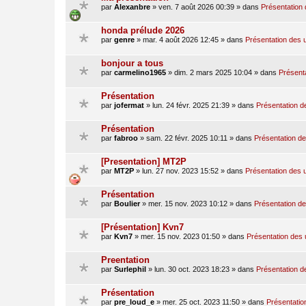
par
Alexanbre
»
ven. 7 août 2026 00:39
» dans
Présentation 
honda prélude 2026
par
genre
»
mar. 4 août 2026 12:45
» dans
Présentation des u
bonjour a tous
par
carmelino1965
»
dim. 2 mars 2025 10:04
» dans
Présenta
Présentation
par
jofermat
»
lun. 24 févr. 2025 21:39
» dans
Présentation de
Présentation
par
fabroo
»
sam. 22 févr. 2025 10:11
» dans
Présentation des
[Presentation] MT2P
par
MT2P
»
lun. 27 nov. 2023 15:52
» dans
Présentation des u
Présentation
par
Boulier
»
mer. 15 nov. 2023 10:12
» dans
Présentation des
[Présentation] Kvn7
par
Kvn7
»
mer. 15 nov. 2023 01:50
» dans
Présentation des u
Preentation
par
Surlephil
»
lun. 30 oct. 2023 18:23
» dans
Présentation de
Présentation
par
pre_loud_e
»
mer. 25 oct. 2023 11:50
» dans
Présentation