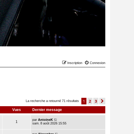
Inscription
Connexion
1
2
3
suivant
La recherche a retourné 71 résultats
Vues
Dernier message
par
AntoineK
1
sam. 8 août 2026 15:55