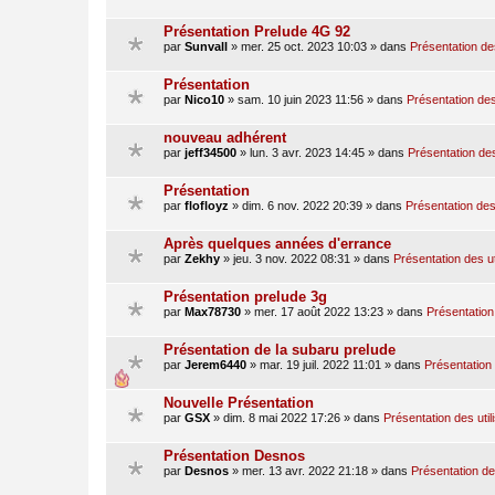
Présentation Prelude 4G 92
par
Sunvall
»
mer. 25 oct. 2023 10:03
» dans
Présentation des
Présentation
par
Nico10
»
sam. 10 juin 2023 11:56
» dans
Présentation des
nouveau adhérent
par
jeff34500
»
lun. 3 avr. 2023 14:45
» dans
Présentation des
Présentation
par
flofloyz
»
dim. 6 nov. 2022 20:39
» dans
Présentation des 
Après quelques années d'errance
par
Zekhy
»
jeu. 3 nov. 2022 08:31
» dans
Présentation des ut
Présentation prelude 3g
par
Max78730
»
mer. 17 août 2022 13:23
» dans
Présentation 
Présentation de la subaru prelude
par
Jerem6440
»
mar. 19 juil. 2022 11:01
» dans
Présentation 
Nouvelle Présentation
par
GSX
»
dim. 8 mai 2022 17:26
» dans
Présentation des util
Présentation Desnos
par
Desnos
»
mer. 13 avr. 2022 21:18
» dans
Présentation des