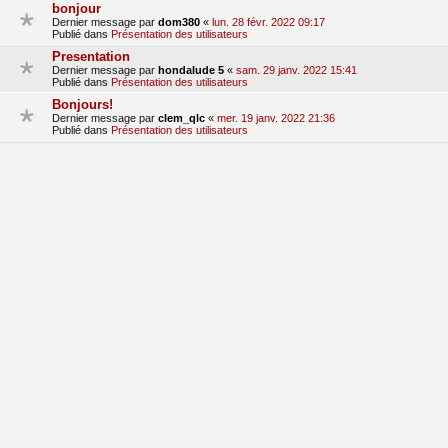
bonjour
Dernier message par
dom380
«
lun. 28 févr. 2022 09:17
Publié dans
Présentation des utilisateurs
Presentation
Dernier message par
hondalude 5
«
sam. 29 janv. 2022 15:41
Publié dans
Présentation des utilisateurs
Bonjours!
Dernier message par
clem_qlc
«
mer. 19 janv. 2022 21:36
Publié dans
Présentation des utilisateurs
Présentation Jordan_p45
Dernier message par
jordan_p45
«
sam. 15 janv. 2022 20:41
Publié dans
Présentation des utilisateurs
Présentation
Dernier message par
franck83
«
sam. 27 nov. 2021 17:36
Publié dans
Présentation des utilisateurs
1
2
3
suivant
La recherche a retourné 68 résultats
aller
Accueil du forum
Fuseau horaire sur
UTC+01:00
Nosebleed style by
Mike Lothar
| Ported to phpBB3.3 by
Ian Bradley
Développé par
phpBB
® Forum Software © phpBB Limited
Traduction française officielle
©
Qiaeru
Confidentialité
|
Conditions