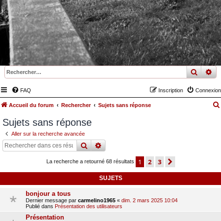
recher
re
FAQ
Inscription
Connexion
Accueil du forum
Rechercher
Sujets sans réponse
Sujets sans réponse
Aller sur la recherche avancée
rechercher
recherche
avancée
1
2
3
suivant
La recherche a retourné 68 résultats
SUJETS
bonjour a tous
Dernier message par
carmelino1965
«
dim. 2 mars 2025 10:04
Publié dans
Présentation des utilisateurs
Présentation