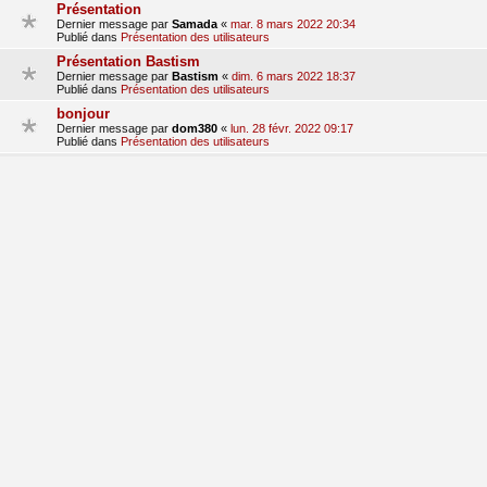
Présentation
Dernier message par
Samada
«
mar. 8 mars 2022 20:34
Publié dans
Présentation des utilisateurs
Présentation Bastism
Dernier message par
Bastism
«
dim. 6 mars 2022 18:37
Publié dans
Présentation des utilisateurs
bonjour
Dernier message par
dom380
«
lun. 28 févr. 2022 09:17
Publié dans
Présentation des utilisateurs
Presentation
Dernier message par
hondalude 5
«
sam. 29 janv. 2022 15:41
Publié dans
Présentation des utilisateurs
Bonjours!
Dernier message par
clem_qlc
«
mer. 19 janv. 2022 21:36
Publié dans
Présentation des utilisateurs
1
2
3
suivant
La recherche a retourné 70 résultats
aller
Accueil du forum
Fuseau horaire sur
UTC+01:00
Nosebleed style by
Mike Lothar
| Ported to phpBB3.3 by
Ian Bradley
Développé par
phpBB
® Forum Software © phpBB Limited
Traduction française officielle
©
Qiaeru
Confidentialité
|
Conditions