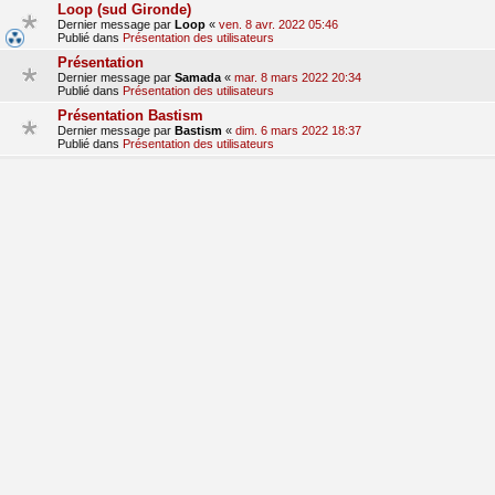
Loop (sud Gironde)
Dernier message par
Loop
«
ven. 8 avr. 2022 05:46
Publié dans
Présentation des utilisateurs
Présentation
Dernier message par
Samada
«
mar. 8 mars 2022 20:34
Publié dans
Présentation des utilisateurs
Présentation Bastism
Dernier message par
Bastism
«
dim. 6 mars 2022 18:37
Publié dans
Présentation des utilisateurs
bonjour
Dernier message par
dom380
«
lun. 28 févr. 2022 09:17
Publié dans
Présentation des utilisateurs
Presentation
Dernier message par
hondalude 5
«
sam. 29 janv. 2022 15:41
Publié dans
Présentation des utilisateurs
1
2
3
suivant
La recherche a retourné 71 résultats
aller
Accueil du forum
Fuseau horaire sur
UTC+01:00
Nosebleed style by
Mike Lothar
| Ported to phpBB3.3 by
Ian Bradley
Développé par
phpBB
® Forum Software © phpBB Limited
Traduction française officielle
©
Qiaeru
Confidentialité
|
Conditions