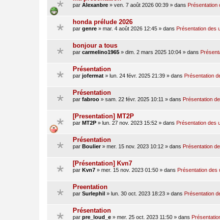
par
Alexanbre
»
ven. 7 août 2026 00:39
» dans
Présentation 
honda prélude 2026
par
genre
»
mar. 4 août 2026 12:45
» dans
Présentation des u
bonjour a tous
par
carmelino1965
»
dim. 2 mars 2025 10:04
» dans
Présenta
Présentation
par
jofermat
»
lun. 24 févr. 2025 21:39
» dans
Présentation de
Présentation
par
fabroo
»
sam. 22 févr. 2025 10:11
» dans
Présentation des
[Presentation] MT2P
par
MT2P
»
lun. 27 nov. 2023 15:52
» dans
Présentation des u
Présentation
par
Boulier
»
mer. 15 nov. 2023 10:12
» dans
Présentation des
[Présentation] Kvn7
par
Kvn7
»
mer. 15 nov. 2023 01:50
» dans
Présentation des u
Preentation
par
Surlephil
»
lun. 30 oct. 2023 18:23
» dans
Présentation de
Présentation
par
pre_loud_e
»
mer. 25 oct. 2023 11:50
» dans
Présentation