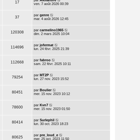
par
Alexanbre
17
ven. 7 août 2026 00:39
par
genre
37
mar. 4 août 2026 12:45
par
carmelino1965
120308
dim. 2 mars 2025 10:04
par
jofermat
114696
lun. 24 févr. 2025 21:39
par
fabroo
112668
sam. 22 févr. 2025 10:11
par
MT2P
79254
lun. 27 nov. 2023 15:52
par
Boulier
80451
mer. 15 nov. 2023 10:12
par
Kvn7
78600
mer. 15 nov. 2023 01:50
par
Surlephil
80414
lun. 30 oct. 2023 18:23
par
pre_loud_e
80625
mer. 25 oct. 2023 11:50