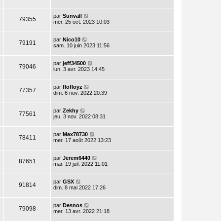
par
Sunvall
79355
mer. 25 oct. 2023 10:03
par
Nico10
79191
sam. 10 juin 2023 11:56
par
jeff34500
79046
lun. 3 avr. 2023 14:45
par
flofloyz
77357
dim. 6 nov. 2022 20:39
par
Zekhy
77561
jeu. 3 nov. 2022 08:31
par
Max78730
78411
mer. 17 août 2022 13:23
par
Jerem6440
87651
mar. 19 juil. 2022 11:01
par
GSX
91814
dim. 8 mai 2022 17:26
par
Desnos
79098
mer. 13 avr. 2022 21:18