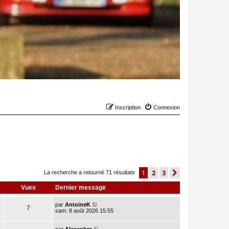
Inscription
Connexion
1
2
3
suivant
La recherche a retourné 71 résultats
Vues
Dernier message
par
AntoineK
7
sam. 8 août 2026 15:55