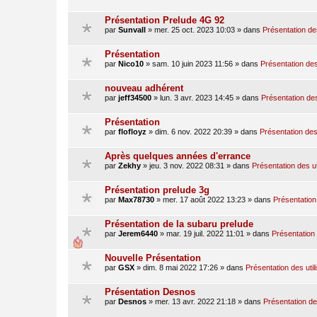
Présentation Prelude 4G 92
par
Sunvall
»
mer. 25 oct. 2023 10:03
» dans
Présentation des
Présentation
par
Nico10
»
sam. 10 juin 2023 11:56
» dans
Présentation des
nouveau adhérent
par
jeff34500
»
lun. 3 avr. 2023 14:45
» dans
Présentation des
Présentation
par
flofloyz
»
dim. 6 nov. 2022 20:39
» dans
Présentation des 
Après quelques années d'errance
par
Zekhy
»
jeu. 3 nov. 2022 08:31
» dans
Présentation des ut
Présentation prelude 3g
par
Max78730
»
mer. 17 août 2022 13:23
» dans
Présentation 
Présentation de la subaru prelude
par
Jerem6440
»
mar. 19 juil. 2022 11:01
» dans
Présentation 
Nouvelle Présentation
par
GSX
»
dim. 8 mai 2022 17:26
» dans
Présentation des util
Présentation Desnos
par
Desnos
»
mer. 13 avr. 2022 21:18
» dans
Présentation des