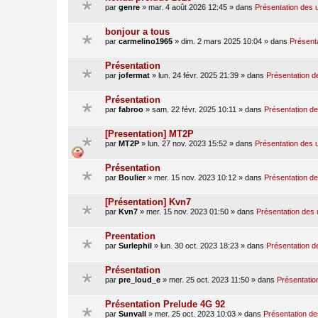
par
genre
»
mar. 4 août 2026 12:45
» dans
Présentation des u
bonjour a tous
par
carmelino1965
»
dim. 2 mars 2025 10:04
» dans
Présenta
Présentation
par
jofermat
»
lun. 24 févr. 2025 21:39
» dans
Présentation de
Présentation
par
fabroo
»
sam. 22 févr. 2025 10:11
» dans
Présentation des
[Presentation] MT2P
par
MT2P
»
lun. 27 nov. 2023 15:52
» dans
Présentation des u
Présentation
par
Boulier
»
mer. 15 nov. 2023 10:12
» dans
Présentation des
[Présentation] Kvn7
par
Kvn7
»
mer. 15 nov. 2023 01:50
» dans
Présentation des u
Preentation
par
Surlephil
»
lun. 30 oct. 2023 18:23
» dans
Présentation de
Présentation
par
pre_loud_e
»
mer. 25 oct. 2023 11:50
» dans
Présentation
Présentation Prelude 4G 92
par
Sunvall
»
mer. 25 oct. 2023 10:03
» dans
Présentation des