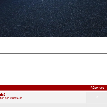
Réponses
ude?
0
ion des utilisateurs