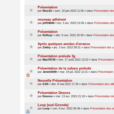
Présentation
par
Nico10
»
sam. 10 juin 2023 11:56
» dans
Présentation des
nouveau adhérent
par
jeff34500
»
lun. 3 avr. 2023 14:45
» dans
Présentation des
Présentation
par
flofloyz
»
dim. 6 nov. 2022 20:39
» dans
Présentation des 
Après quelques années d'errance
par
Zekhy
»
jeu. 3 nov. 2022 08:31
» dans
Présentation des ut
Présentation prelude 3g
par
Max78730
»
mer. 17 août 2022 13:23
» dans
Présentation 
Présentation de la subaru prelude
par
Jerem6440
»
mar. 19 juil. 2022 11:01
» dans
Présentation 
Nouvelle Présentation
par
GSX
»
dim. 8 mai 2022 17:26
» dans
Présentation des util
Présentation Desnos
par
Desnos
»
mer. 13 avr. 2022 21:18
» dans
Présentation des
Loop (sud Gironde)
par
Loop
»
ven. 8 avr. 2022 05:46
» dans
Présentation des ut