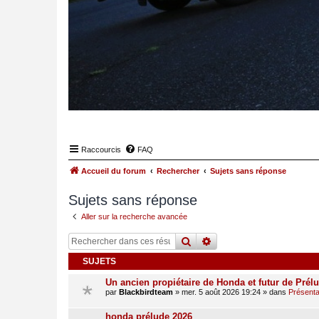
Raccourcis
FAQ
Accueil du forum
Rechercher
Sujets sans réponse
Sujets sans réponse
Aller sur la recherche avancée
rechercher
recherche
avancée
SUJETS
Un ancien propiétaire de Honda et futur de Prél
par
Blackbirdteam
»
mer. 5 août 2026 19:24
» dans
Présentat
honda prélude 2026