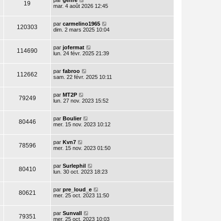
par
genre
19
mar. 4 août 2026 12:45
par
carmelino1965
120303
dim. 2 mars 2025 10:04
par
jofermat
114690
lun. 24 févr. 2025 21:39
par
fabroo
112662
sam. 22 févr. 2025 10:11
par
MT2P
79249
lun. 27 nov. 2023 15:52
par
Boulier
80446
mer. 15 nov. 2023 10:12
par
Kvn7
78596
mer. 15 nov. 2023 01:50
par
Surlephil
80410
lun. 30 oct. 2023 18:23
par
pre_loud_e
80621
mer. 25 oct. 2023 11:50
par
Sunvall
79351
mer. 25 oct. 2023 10:03