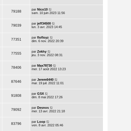
par
Nico10
79188
sam. 10 juin 2023 11:56
par
jeff34500
79039
lun. 3 avr. 2023 14:45
par
flofloyz
77351
dim. 6 nov. 2022 20:39
par
Zekhy
77555
jeu. 3 nov. 2022 08:31
par
Max78730
78406
mer. 17 août 2022 13:23
par
Jerem6440
87646
mar. 19 juil. 2022 11:01
par
GSX
91808
dim. 8 mai 2022 17:26
par
Desnos
79092
mer. 13 avr. 2022 21:18
par
Loop
83796
ven. 8 avr. 2022 05:46