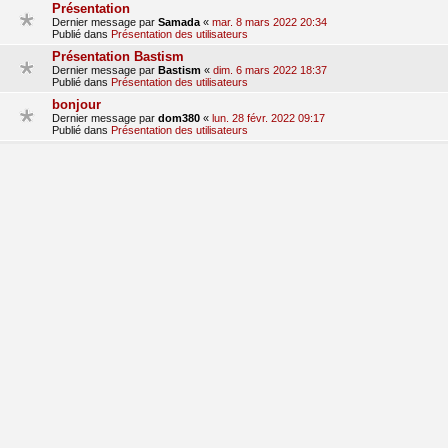
Présentation
Dernier message par
Samada
«
mar. 8 mars 2022 20:34
Publié dans
Présentation des utilisateurs
Présentation Bastism
Dernier message par
Bastism
«
dim. 6 mars 2022 18:37
Publié dans
Présentation des utilisateurs
bonjour
Dernier message par
dom380
«
lun. 28 févr. 2022 09:17
Publié dans
Présentation des utilisateurs
Presentation
Dernier message par
hondalude 5
«
sam. 29 janv. 2022 15:41
Publié dans
Présentation des utilisateurs
Bonjours!
Dernier message par
clem_qlc
«
mer. 19 janv. 2022 21:36
Publié dans
Présentation des utilisateurs
1
2
3
suivant
La recherche a retourné 70 résultats
aller
Accueil du forum
Fuseau horaire sur
UTC+01:00
Nosebleed style by
Mike Lothar
| Ported to phpBB3.3 by
Ian Bradley
Développé par
phpBB
® Forum Software © phpBB Limited
Traduction française officielle
©
Qiaeru
Confidentialité
|
Conditions