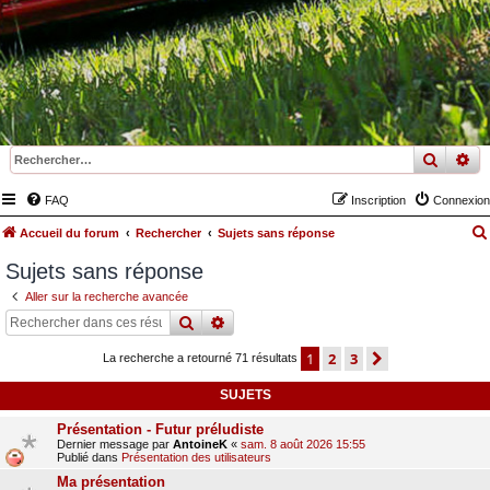
recher
re
FAQ
Inscription
Connexion
Accueil du forum
Rechercher
Sujets sans réponse
Sujets sans réponse
Aller sur la recherche avancée
rechercher
recherche
avancée
1
2
3
suivant
La recherche a retourné 71 résultats
SUJETS
Présentation - Futur préludiste
Dernier message par
AntoineK
«
sam. 8 août 2026 15:55
Publié dans
Présentation des utilisateurs
Ma présentation