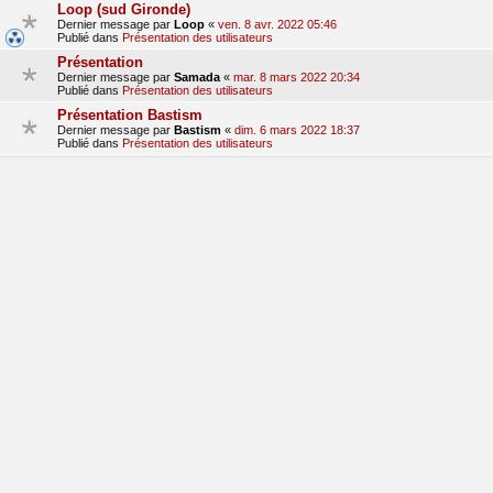
Loop (sud Gironde)
Dernier message par
Loop
«
ven. 8 avr. 2022 05:46
Publié dans
Présentation des utilisateurs
Présentation
Dernier message par
Samada
«
mar. 8 mars 2022 20:34
Publié dans
Présentation des utilisateurs
Présentation Bastism
Dernier message par
Bastism
«
dim. 6 mars 2022 18:37
Publié dans
Présentation des utilisateurs
bonjour
Dernier message par
dom380
«
lun. 28 févr. 2022 09:17
Publié dans
Présentation des utilisateurs
Presentation
Dernier message par
hondalude 5
«
sam. 29 janv. 2022 15:41
Publié dans
Présentation des utilisateurs
1
2
3
suivant
La recherche a retourné 71 résultats
aller
Accueil du forum
Fuseau horaire sur
UTC+01:00
Nosebleed style by
Mike Lothar
| Ported to phpBB3.3 by
Ian Bradley
Développé par
phpBB
® Forum Software © phpBB Limited
Traduction française officielle
©
Qiaeru
Confidentialité
|
Conditions