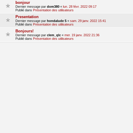
bonjour
Dernier message par
dom380
«
lun. 28 févr. 2022 09:17
Publié dans
Présentation des utilisateurs
Presentation
Dernier message par
hondalude 5
«
sam. 29 janv. 2022 15:41
Publié dans
Présentation des utilisateurs
Bonjours!
Dernier message par
clem_qlc
«
mer. 19 janv. 2022 21:36
Publié dans
Présentation des utilisateurs
Présentation Jordan_p45
Dernier message par
jordan_p45
«
sam. 15 janv. 2022 20:41
Publié dans
Présentation des utilisateurs
Présentation
Dernier message par
franck83
«
sam. 27 nov. 2021 17:36
Publié dans
Présentation des utilisateurs
1
2
3
suivant
La recherche a retourné 68 résultats
aller
Accueil du forum
Fuseau horaire sur
UTC+01:00
Nosebleed style by
Mike Lothar
| Ported to phpBB3.3 by
Ian Bradley
Développé par
phpBB
® Forum Software © phpBB Limited
Traduction française officielle
©
Qiaeru
Confidentialité
|
Conditions