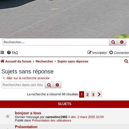
recher
re
FAQ
Inscription
Connexion
Accueil du forum
Rechercher
Sujets sans réponse
Sujets sans réponse
Aller sur la recherche avancée
rechercher
recherche
avancée
1
2
3
suivant
La recherche a retourné 68 résultats
SUJETS
bonjour a tous
Dernier message par
carmelino1965
«
dim. 2 mars 2025 10:04
Publié dans
Présentation des utilisateurs
Présentation