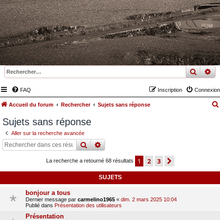
recher
re
FAQ
Inscription
Connexion
Accueil du forum
Rechercher
Sujets sans réponse
Sujets sans réponse
Aller sur la recherche avancée
rechercher
recherche
avancée
1
2
3
suivant
La recherche a retourné 68 résultats
SUJETS
bonjour a tous
Dernier message par
carmelino1965
«
dim. 2 mars 2025 10:04
Publié dans
Présentation des utilisateurs
Présentation