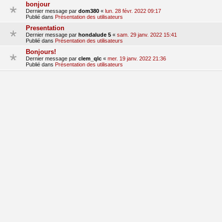
bonjour
Dernier message par
dom380
«
lun. 28 févr. 2022 09:17
Publié dans
Présentation des utilisateurs
Presentation
Dernier message par
hondalude 5
«
sam. 29 janv. 2022 15:41
Publié dans
Présentation des utilisateurs
Bonjours!
Dernier message par
clem_qlc
«
mer. 19 janv. 2022 21:36
Publié dans
Présentation des utilisateurs
Présentation Jordan_p45
Dernier message par
jordan_p45
«
sam. 15 janv. 2022 20:41
Publié dans
Présentation des utilisateurs
Présentation
Dernier message par
franck83
«
sam. 27 nov. 2021 17:36
Publié dans
Présentation des utilisateurs
1
2
3
suivant
La recherche a retourné 68 résultats
aller
Accueil du forum
Fuseau horaire sur
UTC+01:00
Nosebleed style by
Mike Lothar
| Ported to phpBB3.3 by
Ian Bradley
Développé par
phpBB
® Forum Software © phpBB Limited
Traduction française officielle
©
Qiaeru
Confidentialité
|
Conditions