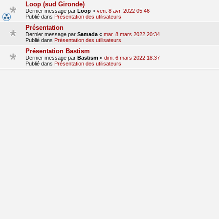
Loop (sud Gironde)
Dernier message par
Loop
«
ven. 8 avr. 2022 05:46
Publié dans
Présentation des utilisateurs
Présentation
Dernier message par
Samada
«
mar. 8 mars 2022 20:34
Publié dans
Présentation des utilisateurs
Présentation Bastism
Dernier message par
Bastism
«
dim. 6 mars 2022 18:37
Publié dans
Présentation des utilisateurs
bonjour
Dernier message par
dom380
«
lun. 28 févr. 2022 09:17
Publié dans
Présentation des utilisateurs
Presentation
Dernier message par
hondalude 5
«
sam. 29 janv. 2022 15:41
Publié dans
Présentation des utilisateurs
1
2
3
suivant
La recherche a retourné 71 résultats
aller
Accueil du forum
Fuseau horaire sur
UTC+01:00
Nosebleed style by
Mike Lothar
| Ported to phpBB3.3 by
Ian Bradley
Développé par
phpBB
® Forum Software © phpBB Limited
Traduction française officielle
©
Qiaeru
Confidentialité
|
Conditions