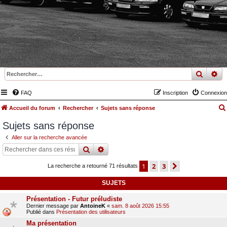
recher
re
FAQ
Inscription
Connexion
Accueil du forum
Rechercher
Sujets sans réponse
Sujets sans réponse
Aller sur la recherche avancée
rechercher
recherche
avancée
1
2
3
suivant
La recherche a retourné 71 résultats
SUJETS
Présentation - Futur préludiste
Dernier message par
AntoineK
«
sam. 8 août 2026 15:55
Publié dans
Présentation des utilisateurs
Ma présentation