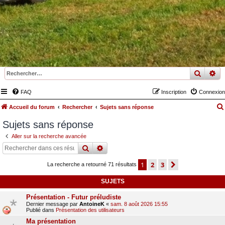
recher
re
FAQ
Inscription
Connexion
Accueil du forum
Rechercher
Sujets sans réponse
Sujets sans réponse
Aller sur la recherche avancée
rechercher
recherche
avancée
1
2
3
suivant
La recherche a retourné 71 résultats
SUJETS
Présentation - Futur préludiste
Dernier message par
AntoineK
«
sam. 8 août 2026 15:55
Publié dans
Présentation des utilisateurs
Ma présentation