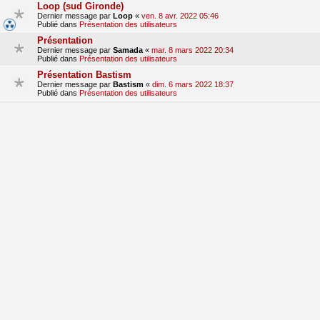
Loop (sud Gironde)
Dernier message par
Loop
«
ven. 8 avr. 2022 05:46
Publié dans
Présentation des utilisateurs
Présentation
Dernier message par
Samada
«
mar. 8 mars 2022 20:34
Publié dans
Présentation des utilisateurs
Présentation Bastism
Dernier message par
Bastism
«
dim. 6 mars 2022 18:37
Publié dans
Présentation des utilisateurs
bonjour
Dernier message par
dom380
«
lun. 28 févr. 2022 09:17
Publié dans
Présentation des utilisateurs
Presentation
Dernier message par
hondalude 5
«
sam. 29 janv. 2022 15:41
Publié dans
Présentation des utilisateurs
1
2
3
suivant
La recherche a retourné 71 résultats
aller
Accueil du forum
Fuseau horaire sur
UTC+01:00
Nosebleed style by
Mike Lothar
| Ported to phpBB3.3 by
Ian Bradley
Développé par
phpBB
® Forum Software © phpBB Limited
Traduction française officielle
©
Qiaeru
Confidentialité
|
Conditions