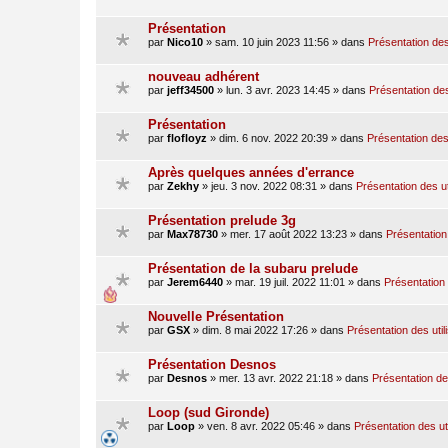
Présentation
par
Nico10
»
sam. 10 juin 2023 11:56
» dans
Présentation des
nouveau adhérent
par
jeff34500
»
lun. 3 avr. 2023 14:45
» dans
Présentation des
Présentation
par
flofloyz
»
dim. 6 nov. 2022 20:39
» dans
Présentation des 
Après quelques années d'errance
par
Zekhy
»
jeu. 3 nov. 2022 08:31
» dans
Présentation des ut
Présentation prelude 3g
par
Max78730
»
mer. 17 août 2022 13:23
» dans
Présentation 
Présentation de la subaru prelude
par
Jerem6440
»
mar. 19 juil. 2022 11:01
» dans
Présentation 
Nouvelle Présentation
par
GSX
»
dim. 8 mai 2022 17:26
» dans
Présentation des util
Présentation Desnos
par
Desnos
»
mer. 13 avr. 2022 21:18
» dans
Présentation des
Loop (sud Gironde)
par
Loop
»
ven. 8 avr. 2022 05:46
» dans
Présentation des ut