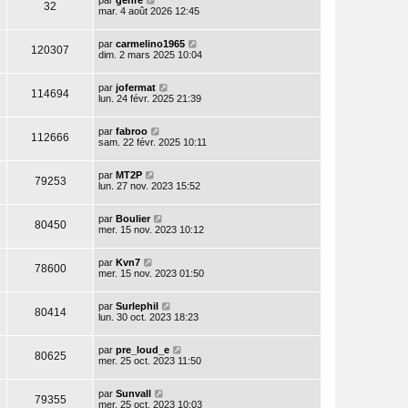
par
genre
32
mar. 4 août 2026 12:45
par
carmelino1965
120307
dim. 2 mars 2025 10:04
par
jofermat
114694
lun. 24 févr. 2025 21:39
par
fabroo
112666
sam. 22 févr. 2025 10:11
par
MT2P
79253
lun. 27 nov. 2023 15:52
par
Boulier
80450
mer. 15 nov. 2023 10:12
par
Kvn7
78600
mer. 15 nov. 2023 01:50
par
Surlephil
80414
lun. 30 oct. 2023 18:23
par
pre_loud_e
80625
mer. 25 oct. 2023 11:50
par
Sunvall
79355
mer. 25 oct. 2023 10:03