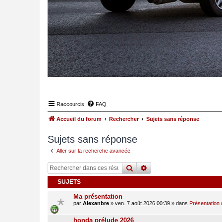
Raccourcis
FAQ
Accueil du forum
Rechercher
Sujets sans réponse
Sujets sans réponse
Aller sur la recherche avancée
rechercher
recherche
avancée
SUJETS
Ma présentation
par
Alexanbre
»
ven. 7 août 2026 00:39
» dans
Présentation 
honda prélude 2026