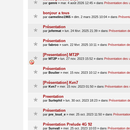
par
genre
»
mar. 4 août 2026 12:45
» dans
Présentation des u
bonjour a tous
par
carmelino1965
»
dim. 2 mars 2025 10:04
» dans
Présenta
Présentation
par
jofermat
»
lun. 24 févr. 2025 21:39
» dans
Présentation de
Présentation
par
fabroo
»
sam. 22 févr. 2025 10:11
» dans
Présentation des
[Presentation] MT2P
par
MT2P
»
lun. 27 nov. 2023 15:52
» dans
Présentation des u
Présentation
par
Boulier
»
mer. 15 nov. 2023 10:12
» dans
Présentation des
[Présentation] Kvn7
par
Kvn7
»
mer. 15 nov. 2023 01:50
» dans
Présentation des u
Preentation
par
Surlephil
»
lun. 30 oct. 2023 18:23
» dans
Présentation de
Présentation
par
pre_loud_e
»
mer. 25 oct. 2023 11:50
» dans
Présentation
Présentation Prelude 4G 92
par
Sunvall
»
mer. 25 oct. 2023 10:03
» dans
Présentation des