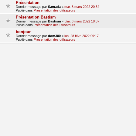
Présentation
Dernier message par
Samada
«
mar. 8 mars 2022 20:34
Publié dans
Présentation des utilisateurs
Présentation Bastism
Dernier message par
Bastism
«
dim. 6 mars 2022 18:37
Publié dans
Présentation des utilisateurs
bonjour
Dernier message par
dom380
«
lun. 28 févr. 2022 09:17
Publié dans
Présentation des utilisateurs
Presentation
Dernier message par
hondalude 5
«
sam. 29 janv. 2022 15:41
Publié dans
Présentation des utilisateurs
Bonjours!
Dernier message par
clem_qlc
«
mer. 19 janv. 2022 21:36
Publié dans
Présentation des utilisateurs
1
2
3
suivant
La recherche a retourné 70 résultats
aller
Accueil du forum
Fuseau horaire sur
UTC+01:00
Nosebleed style by
Mike Lothar
| Ported to phpBB3.3 by
Ian Bradley
Développé par
phpBB
® Forum Software © phpBB Limited
Traduction française officielle
©
Qiaeru
Confidentialité
|
Conditions