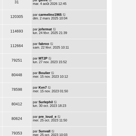
par
genre
31
mar. 4 août 2026 12:45
par
carmelino1965
120305
dim. 2 mars 2025 10:04
par
jofermat
114693
lun. 24 févr. 2025 21:39
par
fabroo
112664
sam. 22 févr. 2025 10:11
par
MT2P
79251
lun. 27 nov. 2023 15:52
par
Boulier
80448
mer. 15 nov. 2023 10:12
par
Kvn7
78598
mer. 15 nov. 2023 01:50
par
Surlephil
80412
lun. 30 oct. 2023 18:23
par
pre_loud_e
80624
mer. 25 oct. 2023 11:50
par
Sunvall
79353
mer. 25 oct. 2023 10:03