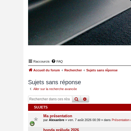
Raccourcis
FAQ
Accueil du forum
Rechercher
Sujets sans réponse
Sujets sans réponse
Aller sur la recherche avancée
rechercher
recherche
avancée
SUJETS
Ma présentation
par
Alexanbre
»
ven. 7 août 2026 00:39
» dans
Présentation 
honda prélude 2026