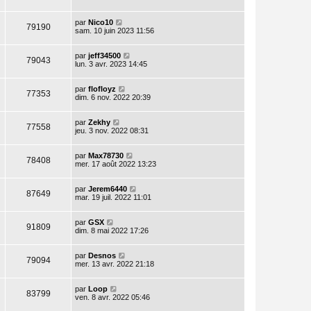
par
Nico10
79190
sam. 10 juin 2023 11:56
par
jeff34500
79043
lun. 3 avr. 2023 14:45
par
flofloyz
77353
dim. 6 nov. 2022 20:39
par
Zekhy
77558
jeu. 3 nov. 2022 08:31
par
Max78730
78408
mer. 17 août 2022 13:23
par
Jerem6440
87649
mar. 19 juil. 2022 11:01
par
GSX
91809
dim. 8 mai 2022 17:26
par
Desnos
79094
mer. 13 avr. 2022 21:18
par
Loop
83799
ven. 8 avr. 2022 05:46