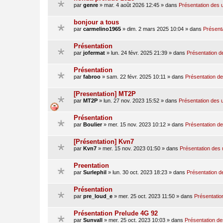
par
genre
»
mar. 4 août 2026 12:45
» dans
Présentation des u
bonjour a tous
par
carmelino1965
»
dim. 2 mars 2025 10:04
» dans
Présenta
Présentation
par
jofermat
»
lun. 24 févr. 2025 21:39
» dans
Présentation de
Présentation
par
fabroo
»
sam. 22 févr. 2025 10:11
» dans
Présentation des
[Presentation] MT2P
par
MT2P
»
lun. 27 nov. 2023 15:52
» dans
Présentation des u
Présentation
par
Boulier
»
mer. 15 nov. 2023 10:12
» dans
Présentation des
[Présentation] Kvn7
par
Kvn7
»
mer. 15 nov. 2023 01:50
» dans
Présentation des u
Preentation
par
Surlephil
»
lun. 30 oct. 2023 18:23
» dans
Présentation de
Présentation
par
pre_loud_e
»
mer. 25 oct. 2023 11:50
» dans
Présentation
Présentation Prelude 4G 92
par
Sunvall
»
mer. 25 oct. 2023 10:03
» dans
Présentation des