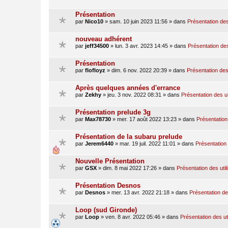
Présentation
par
Nico10
»
sam. 10 juin 2023 11:56
» dans
Présentation des
nouveau adhérent
par
jeff34500
»
lun. 3 avr. 2023 14:45
» dans
Présentation des
Présentation
par
flofloyz
»
dim. 6 nov. 2022 20:39
» dans
Présentation des 
Après quelques années d'errance
par
Zekhy
»
jeu. 3 nov. 2022 08:31
» dans
Présentation des ut
Présentation prelude 3g
par
Max78730
»
mer. 17 août 2022 13:23
» dans
Présentation 
Présentation de la subaru prelude
par
Jerem6440
»
mar. 19 juil. 2022 11:01
» dans
Présentation 
Nouvelle Présentation
par
GSX
»
dim. 8 mai 2022 17:26
» dans
Présentation des util
Présentation Desnos
par
Desnos
»
mer. 13 avr. 2022 21:18
» dans
Présentation des
Loop (sud Gironde)
par
Loop
»
ven. 8 avr. 2022 05:46
» dans
Présentation des ut