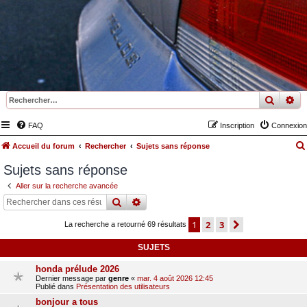
recher
re
FAQ
Inscription
Connexion
Accueil du forum
Rechercher
Sujets sans réponse
Sujets sans réponse
Aller sur la recherche avancée
rechercher
recherche
avancée
1
2
3
suivant
La recherche a retourné 69 résultats
SUJETS
honda prélude 2026
Dernier message par
genre
«
mar. 4 août 2026 12:45
Publié dans
Présentation des utilisateurs
bonjour a tous