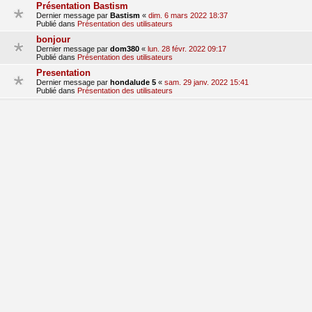
Présentation Bastism
Dernier message par
Bastism
«
dim. 6 mars 2022 18:37
Publié dans
Présentation des utilisateurs
bonjour
Dernier message par
dom380
«
lun. 28 févr. 2022 09:17
Publié dans
Présentation des utilisateurs
Presentation
Dernier message par
hondalude 5
«
sam. 29 janv. 2022 15:41
Publié dans
Présentation des utilisateurs
Bonjours!
Dernier message par
clem_qlc
«
mer. 19 janv. 2022 21:36
Publié dans
Présentation des utilisateurs
Présentation Jordan_p45
Dernier message par
jordan_p45
«
sam. 15 janv. 2022 20:41
Publié dans
Présentation des utilisateurs
1
2
3
suivant
La recherche a retourné 69 résultats
aller
Accueil du forum
Fuseau horaire sur
UTC+01:00
Nosebleed style by
Mike Lothar
| Ported to phpBB3.3 by
Ian Bradley
Développé par
phpBB
® Forum Software © phpBB Limited
Traduction française officielle
©
Qiaeru
Confidentialité
|
Conditions