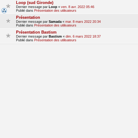
Loop (sud Gironde)
Dernier message par
Loop
«
ven. 8 avr. 2022 05:46
Publié dans
Présentation des utilisateurs
Présentation
Dernier message par
Samada
«
mar. 8 mars 2022 20:34
Publié dans
Présentation des utilisateurs
Présentation Bastism
Dernier message par
Bastism
«
dim. 6 mars 2022 18:37
Publié dans
Présentation des utilisateurs
bonjour
Dernier message par
dom380
«
lun. 28 févr. 2022 09:17
Publié dans
Présentation des utilisateurs
Presentation
Dernier message par
hondalude 5
«
sam. 29 janv. 2022 15:41
Publié dans
Présentation des utilisateurs
1
2
3
suivant
La recherche a retourné 71 résultats
aller
Accueil du forum
Fuseau horaire sur
UTC+01:00
Nosebleed style by
Mike Lothar
| Ported to phpBB3.3 by
Ian Bradley
Développé par
phpBB
® Forum Software © phpBB Limited
Traduction française officielle
©
Qiaeru
Confidentialité
|
Conditions