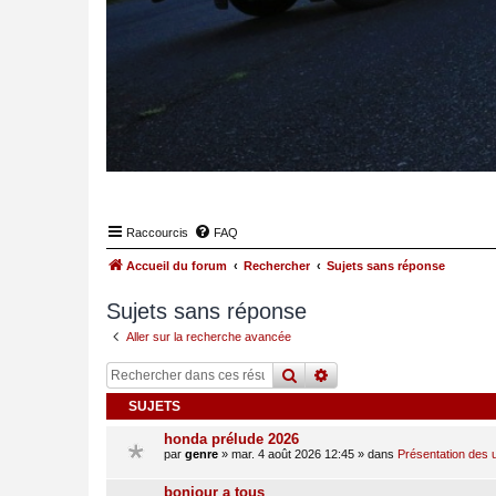
Raccourcis
FAQ
Accueil du forum
Rechercher
Sujets sans réponse
Sujets sans réponse
Aller sur la recherche avancée
rechercher
recherche
avancée
SUJETS
honda prélude 2026
par
genre
»
mar. 4 août 2026 12:45
» dans
Présentation des u
bonjour a tous