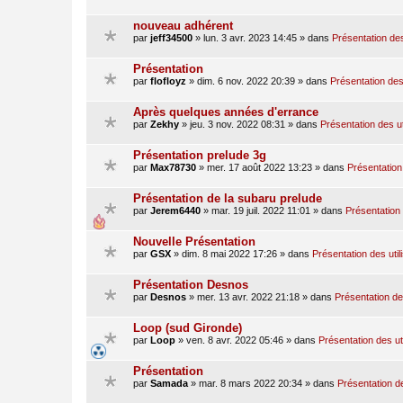
nouveau adhérent
par
jeff34500
»
lun. 3 avr. 2023 14:45
» dans
Présentation des
Présentation
par
flofloyz
»
dim. 6 nov. 2022 20:39
» dans
Présentation des 
Après quelques années d'errance
par
Zekhy
»
jeu. 3 nov. 2022 08:31
» dans
Présentation des ut
Présentation prelude 3g
par
Max78730
»
mer. 17 août 2022 13:23
» dans
Présentation 
Présentation de la subaru prelude
par
Jerem6440
»
mar. 19 juil. 2022 11:01
» dans
Présentation 
Nouvelle Présentation
par
GSX
»
dim. 8 mai 2022 17:26
» dans
Présentation des util
Présentation Desnos
par
Desnos
»
mer. 13 avr. 2022 21:18
» dans
Présentation des
Loop (sud Gironde)
par
Loop
»
ven. 8 avr. 2022 05:46
» dans
Présentation des ut
Présentation
par
Samada
»
mar. 8 mars 2022 20:34
» dans
Présentation de