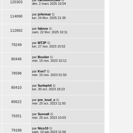
par
carmelino1965
120303
dim. 2 mars 2025 10:04
par
jofermat
114690
lun. 24 févr. 2025 21:39
par
fabroo
112662
sam. 22 févr. 2025 10:11
par
MT2P
79249
lun. 27 nov. 2023 15:52
par
Boulier
80446
mer. 15 nov. 2023 10:12
par
Kvn7
78596
mer. 15 nov. 2023 01:50
par
Surlephil
80410
lun. 30 oct. 2023 18:23
par
pre_loud_e
80622
mer. 25 oct. 2023 11:50
par
Sunvall
79351
mer. 25 oct. 2023 10:03
par
Nico10
79188
sam. 10 juin 2023 11:56