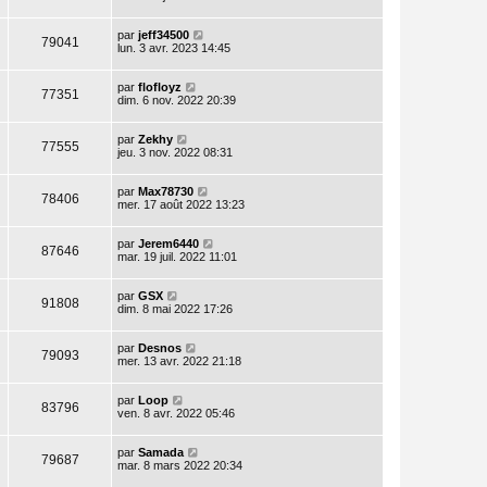
par
jeff34500
79041
lun. 3 avr. 2023 14:45
par
flofloyz
77351
dim. 6 nov. 2022 20:39
par
Zekhy
77555
jeu. 3 nov. 2022 08:31
par
Max78730
78406
mer. 17 août 2022 13:23
par
Jerem6440
87646
mar. 19 juil. 2022 11:01
par
GSX
91808
dim. 8 mai 2022 17:26
par
Desnos
79093
mer. 13 avr. 2022 21:18
par
Loop
83796
ven. 8 avr. 2022 05:46
par
Samada
79687
mar. 8 mars 2022 20:34