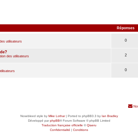
Réponses
0
des utilisateurs
ude?
2
ion des utilisateurs
0
tilisateurs
No
Nosebleed style by
Mike Lothar
| Ported to phpBB3.3 by
Ian Bradley
Développé par
phpBB
® Forum Software © phpBB Limited
Traduction française officielle
©
Qiaeru
Confidentialité
|
Conditions