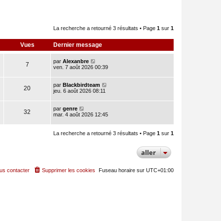
La recherche a retourné 3 résultats • Page
1
sur
1
Vues
Dernier message
par
Alexanbre
7
ven. 7 août 2026 00:39
par
Blackbirdteam
20
jeu. 6 août 2026 08:11
par
genre
32
mar. 4 août 2026 12:45
La recherche a retourné 3 résultats • Page
1
sur
1
aller
us contacter
Supprimer les cookies
Fuseau horaire sur
UTC+01:00