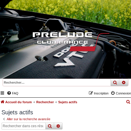
recher
re
FAQ
Inscription
Connexion
Accueil du forum
Rechercher
Sujets actifs
Sujets actifs
Aller sur la recherche avancée
rechercher
recherche
avancée