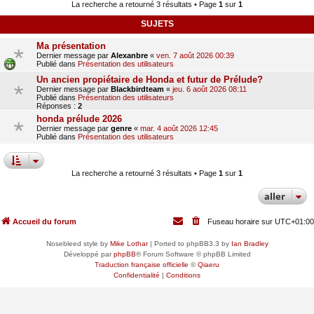
La recherche a retourné 3 résultats • Page
1
sur
1
SUJETS
Ma présentation
Dernier message par
Alexanbre
«
ven. 7 août 2026 00:39
Publié dans
Présentation des utilisateurs
Un ancien propiétaire de Honda et futur de Prélude?
Dernier message par
Blackbirdteam
«
jeu. 6 août 2026 08:11
Publié dans
Présentation des utilisateurs
Réponses :
2
honda prélude 2026
Dernier message par
genre
«
mar. 4 août 2026 12:45
Publié dans
Présentation des utilisateurs
La recherche a retourné 3 résultats • Page
1
sur
1
aller
Accueil du forum
Fuseau horaire sur
UTC+01:00
Nosebleed style by
Mike Lothar
| Ported to phpBB3.3 by
Ian Bradley
Développé par
phpBB
® Forum Software © phpBB Limited
Traduction française officielle
©
Qiaeru
Confidentialité
|
Conditions