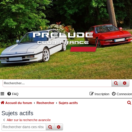
recher
re
FAQ
Inscription
Connexion
Accueil du forum
Rechercher
Sujets actifs
Sujets actifs
Aller sur la recherche avancée
rechercher
recherche
avancée