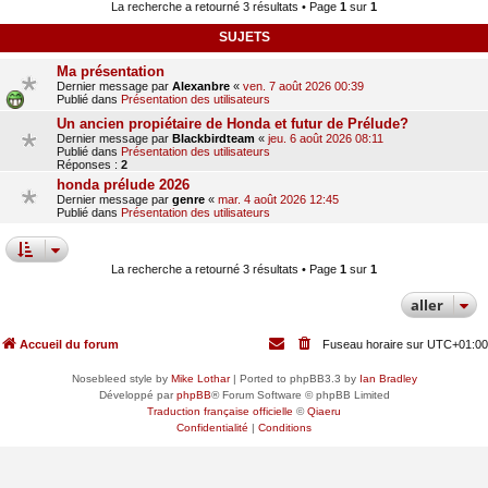
La recherche a retourné 3 résultats • Page
1
sur
1
SUJETS
Ma présentation
Dernier message par
Alexanbre
«
ven. 7 août 2026 00:39
Publié dans
Présentation des utilisateurs
Un ancien propiétaire de Honda et futur de Prélude?
Dernier message par
Blackbirdteam
«
jeu. 6 août 2026 08:11
Publié dans
Présentation des utilisateurs
Réponses :
2
honda prélude 2026
Dernier message par
genre
«
mar. 4 août 2026 12:45
Publié dans
Présentation des utilisateurs
La recherche a retourné 3 résultats • Page
1
sur
1
aller
Accueil du forum
Fuseau horaire sur
UTC+01:00
Nosebleed style by
Mike Lothar
| Ported to phpBB3.3 by
Ian Bradley
Développé par
phpBB
® Forum Software © phpBB Limited
Traduction française officielle
©
Qiaeru
Confidentialité
|
Conditions