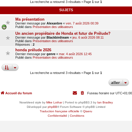
La recherche a retourné 3 résultats • Page
1
sur
1
SUJETS
Ma présentation
Dernier message par
Alexanbre
«
ven. 7 août 2026 00:39
Publié dans
Présentation des utilisateurs
Un ancien propiétaire de Honda et futur de Prélude?
Dernier message par
Blackbirdteam
«
jeu. 6 août 2026 08:11
Publié dans
Présentation des utilisateurs
Réponses :
2
honda prélude 2026
Dernier message par
genre
«
mar. 4 août 2026 12:45
Publié dans
Présentation des utilisateurs
La recherche a retourné 3 résultats • Page
1
sur
1
aller
Accueil du forum
Fuseau horaire sur
UTC+01:00
Nosebleed style by
Mike Lothar
| Ported to phpBB3.3 by
Ian Bradley
Développé par
phpBB
® Forum Software © phpBB Limited
Traduction française officielle
©
Qiaeru
Confidentialité
|
Conditions