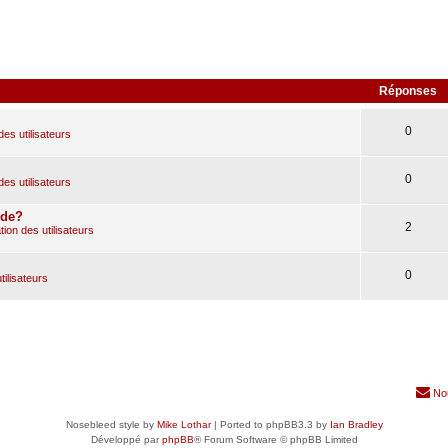
Réponses
0
des utilisateurs
0
des utilisateurs
ude?
2
ion des utilisateurs
0
tilisateurs
No
Nosebleed style by
Mike Lothar
| Ported to phpBB3.3 by
Ian Bradley
Développé par
phpBB
® Forum Software © phpBB Limited