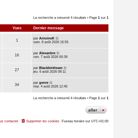
La recherche a retourné 4 résultats • Page
1
sur
1
Vues
Dernier message
par
AntoineK
1
sam. 8 août 2026 15:55
par
Alexanbre
16
ven. 7 août 2026 00:39
par
Blackbirdteam
27
jeu. 6 août 2026 08:11
par
genre
34
mar. 4 août 2026 12:45
La recherche a retourné 4 résultats • Page
1
sur
1
aller
us contacter
Supprimer les cookies
Fuseau horaire sur
UTC+01:00