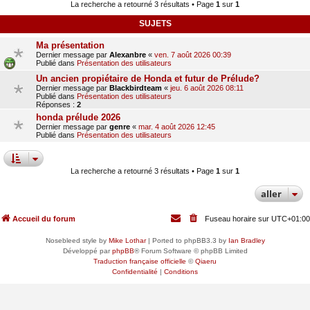
La recherche a retourné 3 résultats • Page
1
sur
1
SUJETS
Ma présentation
Dernier message par
Alexanbre
«
ven. 7 août 2026 00:39
Publié dans
Présentation des utilisateurs
Un ancien propiétaire de Honda et futur de Prélude?
Dernier message par
Blackbirdteam
«
jeu. 6 août 2026 08:11
Publié dans
Présentation des utilisateurs
Réponses :
2
honda prélude 2026
Dernier message par
genre
«
mar. 4 août 2026 12:45
Publié dans
Présentation des utilisateurs
La recherche a retourné 3 résultats • Page
1
sur
1
aller
Accueil du forum
Fuseau horaire sur
UTC+01:00
Nosebleed style by
Mike Lothar
| Ported to phpBB3.3 by
Ian Bradley
Développé par
phpBB
® Forum Software © phpBB Limited
Traduction française officielle
©
Qiaeru
Confidentialité
|
Conditions