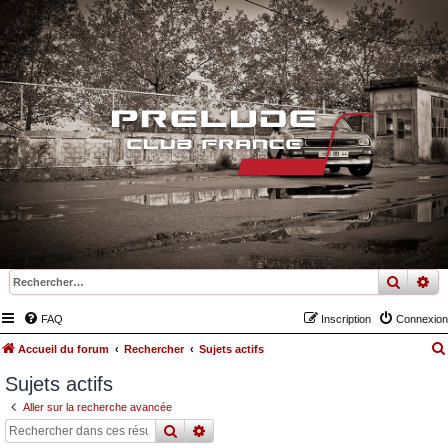
recher
re
FAQ
Inscription
Connexion
Accueil du forum
Rechercher
Sujets actifs
Sujets actifs
Aller sur la recherche avancée
rechercher
recherche
avancée