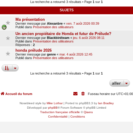
La recherche a retourné 3 résultats • Page
1
sur
1
SUJETS
Ma présentation
Dernier message par
Alexanbre
«
ven. 7 août 2026 00:39
Publié dans
Présentation des utilisateurs
Un ancien propiétaire de Honda et futur de Prélude?
Dernier message par
Blackbirdteam
«
jeu. 6 août 2026 08:11
Publié dans
Présentation des utilisateurs
Réponses :
2
honda prélude 2026
Dernier message par
genre
«
mar. 4 août 2026 12:45
Publié dans
Présentation des utilisateurs
La recherche a retourné 3 résultats • Page
1
sur
1
aller
Accueil du forum
Fuseau horaire sur
UTC+01:00
Nosebleed style by
Mike Lothar
| Ported to phpBB3.3 by
Ian Bradley
Développé par
phpBB
® Forum Software © phpBB Limited
Traduction française officielle
©
Qiaeru
Confidentialité
|
Conditions