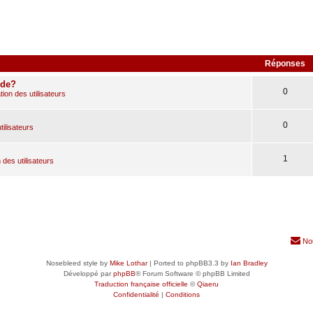
Réponses
ude?
0
ion des utilisateurs
0
tilisateurs
1
 des utilisateurs
No
Nosebleed style by
Mike Lothar
| Ported to phpBB3.3 by
Ian Bradley
Développé par
phpBB
® Forum Software © phpBB Limited
Traduction française officielle
©
Qiaeru
Confidentialité
|
Conditions