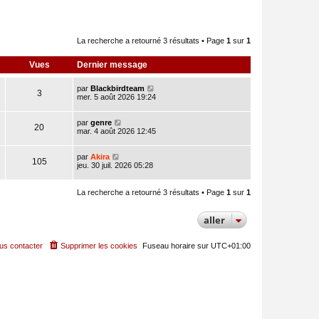
La recherche a retourné 3 résultats • Page
1
sur
1
Vues
Dernier message
par
Blackbirdteam
3
mer. 5 août 2026 19:24
par
genre
20
mar. 4 août 2026 12:45
par
Akira
105
jeu. 30 juil. 2026 05:28
La recherche a retourné 3 résultats • Page
1
sur
1
aller
us contacter
Supprimer les cookies
Fuseau horaire sur
UTC+01:00