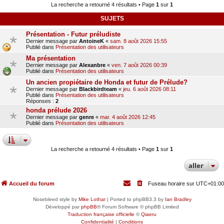
La recherche a retourné 4 résultats • Page
1
sur
1
SUJETS
Présentation - Futur préludiste
Dernier message par
AntoineK
«
sam. 8 août 2026 15:55
Publié dans
Présentation des utilisateurs
Ma présentation
Dernier message par
Alexanbre
«
ven. 7 août 2026 00:39
Publié dans
Présentation des utilisateurs
Un ancien propiétaire de Honda et futur de Prélude?
Dernier message par
Blackbirdteam
«
jeu. 6 août 2026 08:11
Publié dans
Présentation des utilisateurs
Réponses :
2
honda prélude 2026
Dernier message par
genre
«
mar. 4 août 2026 12:45
Publié dans
Présentation des utilisateurs
La recherche a retourné 4 résultats • Page
1
sur
1
aller
Accueil du forum
Fuseau horaire sur
UTC+01:00
Nosebleed style by
Mike Lothar
| Ported to phpBB3.3 by
Ian Bradley
Développé par
phpBB
® Forum Software © phpBB Limited
Traduction française officielle
©
Qiaeru
Confidentialité
|
Conditions