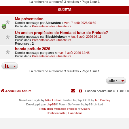
La recherche a retourné 3 résultats • Page
1
sur
1
SUJETS
Ma présentation
Dernier message par
Alexanbre
«
ven. 7 août 2026 00:39
Publié dans
Présentation des utilisateurs
Un ancien propiétaire de Honda et futur de Prélude?
Dernier message par
Blackbirdteam
«
jeu. 6 août 2026 08:11
Publié dans
Présentation des utilisateurs
Réponses :
2
honda prélude 2026
Dernier message par
genre
«
mar. 4 août 2026 12:45
Publié dans
Présentation des utilisateurs
La recherche a retourné 3 résultats • Page
1
sur
1
aller
Accueil du forum
Fuseau horaire sur
UTC+01:00
Nosebleed style by
Mike Lothar
| Ported to phpBB3.3 by
Ian Bradley
Développé par
phpBB
® Forum Software © phpBB Limited
Traduction française officielle
©
Qiaeru
Confidentialité
|
Conditions