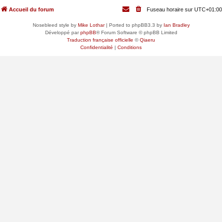
Accueil du forum
Fuseau horaire sur
UTC+01:00
Nosebleed style by
Mike Lothar
| Ported to phpBB3.3 by
Ian Bradley
Développé par
phpBB
® Forum Software © phpBB Limited
Traduction française officielle
©
Qiaeru
Confidentialité
|
Conditions