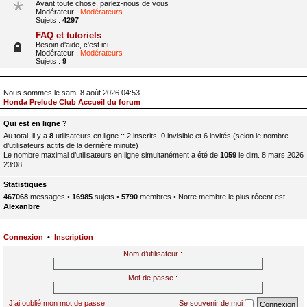
Avant toute chose, parlez-nous de vous
Modérateur :
Modérateurs
Sujets :
4297
FAQ et tutoriels
Besoin d'aide, c'est ici
Modérateur :
Modérateurs
Sujets :
9
Nous sommes le sam. 8 août 2026 04:53
Honda Prelude Club Accueil du forum
Qui est en ligne ?
Au total, il y a
8
utilisateurs en ligne :: 2 inscrits, 0 invisible et 6 invités (selon le nombre
d’utilisateurs actifs de la dernière minute)
Le nombre maximal d’utilisateurs en ligne simultanément a été de
1059
le dim. 8 mars 2026
23:08
Statistiques
467068
messages •
16985
sujets •
5790
membres • Notre membre le plus récent est
Alexanbre
Connexion
•
Inscription
Nom d’utilisateur :
Mot de passe :
J’ai oublié mon mot de passe
Se souvenir de moi