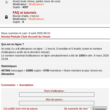
Avant toute chose, parlez-nous de vous
Modérateur :
Modérateurs
Sujets :
4297
FAQ et tutoriels
Besoin d'aide, c'est ici
Modérateur :
Modérateurs
Sujets :
9
Nous sommes le sam. 8 août 2026 08:10
Honda Prelude Club Accueil du forum
Qui est en ligne ?
Au total, il y a
6
utilisateurs en ligne :: 1 inscrit, 0 invisible et 5 invités (selon le nombre
d’utilisateurs actifs de la dernière minute)
Le nombre maximal d’utilisateurs en ligne simultanément a été de
1059
le dim. 8 mars 2026
23:08
Statistiques
467068
messages •
16985
sujets •
5790
membres • Notre membre le plus récent est
Alexanbre
Connexion
•
Inscription
Nom d’utilisateur :
Mot de passe :
J’ai oublié mon mot de passe
Se souvenir de moi