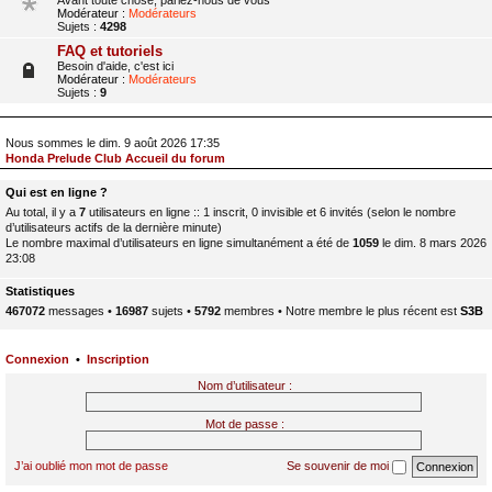
Avant toute chose, parlez-nous de vous
Modérateur :
Modérateurs
Sujets :
4298
FAQ et tutoriels
Besoin d'aide, c'est ici
Modérateur :
Modérateurs
Sujets :
9
Nous sommes le dim. 9 août 2026 17:35
Honda Prelude Club Accueil du forum
Qui est en ligne ?
Au total, il y a
7
utilisateurs en ligne :: 1 inscrit, 0 invisible et 6 invités (selon le nombre
d’utilisateurs actifs de la dernière minute)
Le nombre maximal d’utilisateurs en ligne simultanément a été de
1059
le dim. 8 mars 2026
23:08
Statistiques
467072
messages •
16987
sujets •
5792
membres • Notre membre le plus récent est
S3B
Connexion
•
Inscription
Nom d’utilisateur :
Mot de passe :
J’ai oublié mon mot de passe
Se souvenir de moi