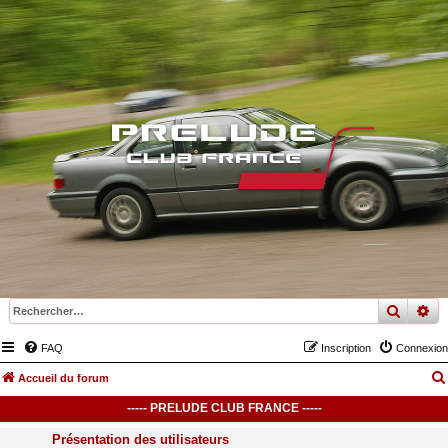
recher
re
FAQ
Inscription
Connexion
Accueil du forum
----- PRELUDE CLUB FRANCE -----
Présentation des utilisateurs