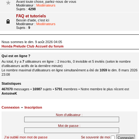
Avant toute chose, parlez-nous de vous
Modérateur :
Modérateurs
Sujets :
4298
FAQ et tutoriels
Besoin d'aide, c'est ici
Modérateur :
Modérateurs
Sujets :
9
Nous sommes le dim. 9 août 2026 04:05
Honda Prelude Club Accueil du forum
Qui est en ligne ?
Au total, il y a
7
utilisateurs en ligne :: 2 inscrits, 0 invisible et 5 invités (selon le nombre
d’utilisateurs actifs de la dernière minute)
Le nombre maximal d’utilisateurs en ligne simultanément a été de
1059
le dim. 8 mars 2026
23:08
Statistiques
467070
messages •
16987
sujets •
5791
membres • Notre membre le plus récent est
AntoineK
Connexion
•
Inscription
Nom d’utilisateur :
Mot de passe :
J’ai oublié mon mot de passe
Se souvenir de moi