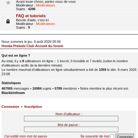
Avant toute chose, parlez-nous de vous
Modérateur :
Modérateurs
Sujets :
4296
FAQ et tutoriels
Besoin d'aide, c'est ici
Modérateur :
Modérateurs
Sujets :
9
Nous sommes le jeu. 6 août 2026 05:56
Honda Prelude Club Accueil du forum
Qui est en ligne ?
Au total, il y a
8
utilisateurs en ligne :: 1 inscrit, 0 invisible et 7 invités (selon le nombre
d’utilisateurs actifs de la dernière minute)
Le nombre maximal d’utilisateurs en ligne simultanément a été de
1059
le dim. 8 mars 2026
23:08
Statistiques
467065
messages •
16984
sujets •
5789
membres • Notre membre le plus récent est
Blackbirdteam
Connexion
•
Inscription
Nom d’utilisateur :
Mot de passe :
J’ai oublié mon mot de passe
Se souvenir de moi