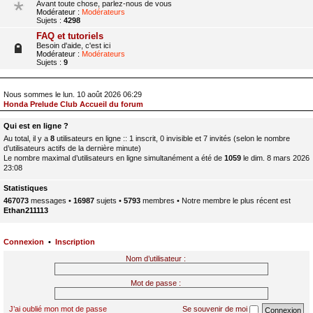
Avant toute chose, parlez-nous de vous
Modérateur :
Modérateurs
Sujets :
4298
FAQ et tutoriels
Besoin d'aide, c'est ici
Modérateur :
Modérateurs
Sujets :
9
Nous sommes le lun. 10 août 2026 06:29
Honda Prelude Club Accueil du forum
Qui est en ligne ?
Au total, il y a
8
utilisateurs en ligne :: 1 inscrit, 0 invisible et 7 invités (selon le nombre
d’utilisateurs actifs de la dernière minute)
Le nombre maximal d’utilisateurs en ligne simultanément a été de
1059
le dim. 8 mars 2026
23:08
Statistiques
467073
messages •
16987
sujets •
5793
membres • Notre membre le plus récent est
Ethan211113
Connexion
•
Inscription
Nom d’utilisateur :
Mot de passe :
J’ai oublié mon mot de passe
Se souvenir de moi