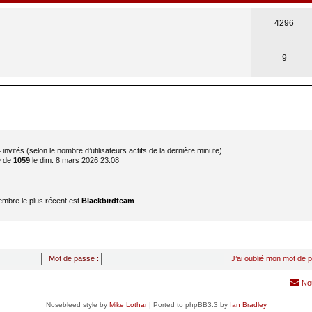
4296
9
t 4 invités (selon le nombre d’utilisateurs actifs de la dernière minute)
é de
1059
le dim. 8 mars 2026 23:08
mbre le plus récent est
Blackbirdteam
Mot de passe :
J’ai oublié mon mot de 
No
Nosebleed style by
Mike Lothar
| Ported to phpBB3.3 by
Ian Bradley