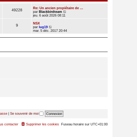
Re: Un ancien propiétaire de …
49228
C
par
Blackbirdteam
o
jeu. 6 août 2026 08:11
n
s
NSX
9
u
C
par
lug19
l
o
mar. 5 déc. 2017 20:44
t
n
e
s
r
u
l
l
e
t
d
e
e
r
r
l
n
e
i
d
e
e
r
r
m
n
e
i
s
e
s
r
a
m
g
e
e
s
s
a
g
passe
|
Se souvenir de moi
e
us contacter
Supprimer les cookies
Fuseau horaire sur
UTC+01:00