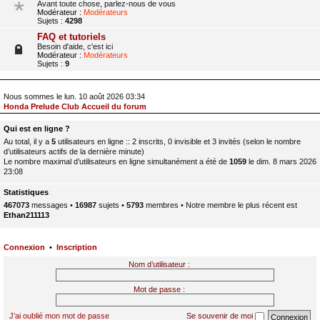
Avant toute chose, parlez-nous de vous
Modérateur :
Modérateurs
Sujets :
4298
FAQ et tutoriels
Besoin d'aide, c'est ici
Modérateur :
Modérateurs
Sujets :
9
Nous sommes le lun. 10 août 2026 03:34
Honda Prelude Club Accueil du forum
Qui est en ligne ?
Au total, il y a
5
utilisateurs en ligne :: 2 inscrits, 0 invisible et 3 invités (selon le nombre
d’utilisateurs actifs de la dernière minute)
Le nombre maximal d’utilisateurs en ligne simultanément a été de
1059
le dim. 8 mars 2026
23:08
Statistiques
467073
messages •
16987
sujets •
5793
membres • Notre membre le plus récent est
Ethan211113
Connexion
•
Inscription
Nom d’utilisateur :
Mot de passe :
J’ai oublié mon mot de passe
Se souvenir de moi