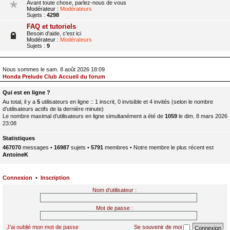
Avant toute chose, parlez-nous de vous
Modérateur :
Modérateurs
Sujets :
4298
FAQ et tutoriels
Besoin d'aide, c'est ici
Modérateur :
Modérateurs
Sujets :
9
Nous sommes le sam. 8 août 2026 18:09
Honda Prelude Club Accueil du forum
Qui est en ligne ?
Au total, il y a
5
utilisateurs en ligne :: 1 inscrit, 0 invisible et 4 invités (selon le nombre
d’utilisateurs actifs de la dernière minute)
Le nombre maximal d’utilisateurs en ligne simultanément a été de
1059
le dim. 8 mars 2026
23:08
Statistiques
467070
messages •
16987
sujets •
5791
membres • Notre membre le plus récent est
AntoineK
Connexion
•
Inscription
Nom d’utilisateur :
Mot de passe :
J’ai oublié mon mot de passe
Se souvenir de moi