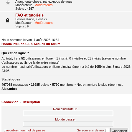
Avant toute chose, parlez-nous de vous
Modérateur :
Modérateurs
Sujets :
4297
FAQ et tutoriels
Besoin d'aide, c'est ici
Modérateur :
Modérateurs
Sujets :
9
Nous sommes le ven. 7 août 2026 16:54
Honda Prelude Club Accueil du forum
Qui est en ligne ?
Au total, il y a
52
utilisateurs en ligne :: 1 inscrit, 0 invisible et 51 invités (selon le nombre
d’utilisateurs actifs de la dernière minute)
Le nombre maximal d’utilisateurs en ligne simultanément a été de
1059
le dim. 8 mars 2026
23:08
Statistiques
467068
messages •
16985
sujets •
5790
membres • Notre membre le plus récent est
Alexanbre
Connexion
•
Inscription
Nom d’utilisateur :
Mot de passe :
J’ai oublié mon mot de passe
Se souvenir de moi