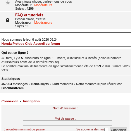
Avant toute chose, parlez-nous de vous
Modérateur :
Modérateurs
Sujets :
4296
FAQ et tutoriels
Besoin d'aide, c'est ici
Modérateur :
Modérateurs
Sujets :
9
Nous sommes le jeu. 6 août 2026 05:24
Honda Prelude Club Accueil du forum
Qui est en ligne ?
Au total, il y a
5
utilisateurs en ligne :: 1 inscrit, 0 invisible et 4 invités (selon le nombre
d’utilisateurs actifs de la dernière minute)
Le nombre maximal d’utilisateurs en ligne simultanément a été de
1059
le dim. 8 mars 2026
23:08
Statistiques
467064
messages •
16984
sujets •
5789
membres • Notre membre le plus récent est
Blackbirdteam
Connexion
•
Inscription
Nom d’utilisateur :
Mot de passe :
J’ai oublié mon mot de passe
Se souvenir de moi