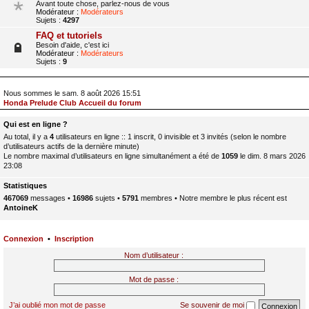
Avant toute chose, parlez-nous de vous
Modérateur :
Modérateurs
Sujets :
4297
FAQ et tutoriels
Besoin d'aide, c'est ici
Modérateur :
Modérateurs
Sujets :
9
Nous sommes le sam. 8 août 2026 15:51
Honda Prelude Club Accueil du forum
Qui est en ligne ?
Au total, il y a
4
utilisateurs en ligne :: 1 inscrit, 0 invisible et 3 invités (selon le nombre
d’utilisateurs actifs de la dernière minute)
Le nombre maximal d’utilisateurs en ligne simultanément a été de
1059
le dim. 8 mars 2026
23:08
Statistiques
467069
messages •
16986
sujets •
5791
membres • Notre membre le plus récent est
AntoineK
Connexion
•
Inscription
Nom d’utilisateur :
Mot de passe :
J’ai oublié mon mot de passe
Se souvenir de moi