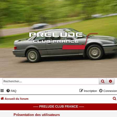
recher
re
FAQ
Inscription
Connexion
Accueil du forum
----- PRELUDE CLUB FRANCE -----
Présentation des utilisateurs