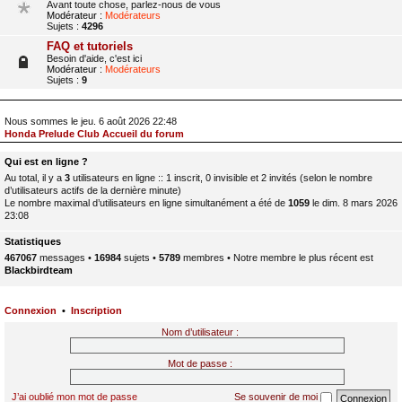
Avant toute chose, parlez-nous de vous
Modérateur :
Modérateurs
Sujets :
4296
FAQ et tutoriels
Besoin d'aide, c'est ici
Modérateur :
Modérateurs
Sujets :
9
Nous sommes le jeu. 6 août 2026 22:48
Honda Prelude Club Accueil du forum
Qui est en ligne ?
Au total, il y a
3
utilisateurs en ligne :: 1 inscrit, 0 invisible et 2 invités (selon le nombre
d’utilisateurs actifs de la dernière minute)
Le nombre maximal d’utilisateurs en ligne simultanément a été de
1059
le dim. 8 mars 2026
23:08
Statistiques
467067
messages •
16984
sujets •
5789
membres • Notre membre le plus récent est
Blackbirdteam
Connexion
•
Inscription
Nom d’utilisateur :
Mot de passe :
J’ai oublié mon mot de passe
Se souvenir de moi