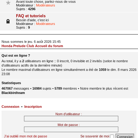
Avant toute chose, parlez-nous de vous
Modérateur :
Modérateurs
Sujets :
4296
FAQ et tutoriels
Besoin d'aide, c'est ici
Modérateur :
Modérateurs
Sujets :
9
Nous sommes le jeu. 6 août 2026 15:45
Honda Prelude Club Accueil du forum
Qui est en ligne ?
Au total, il y a
2
utilisateurs en ligne :: 0 inscrit, 0 invisible et 2 invités (selon le nombre
d’utilisateurs actifs de la dernière minute)
Le nombre maximal d’utilisateurs en ligne simultanément a été de
1059
le dim. 8 mars 2026
23:08
Statistiques
467067
messages •
16984
sujets •
5789
membres • Notre membre le plus récent est
Blackbirdteam
Connexion
•
Inscription
Nom d’utilisateur :
Mot de passe :
J’ai oublié mon mot de passe
Se souvenir de moi