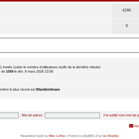
4296
9
t 11 invités (selon le nombre d’utilisateurs actifs de la dernière minute)
é de
1059
le dim. 8 mars 2026 23:08
mbre le plus récent est
Blackbirdteam
Mot de passe :
J’ai oublié mon mot de 
No
Nosebleed style by
Mike Lothar
| Ported to phpBB3.3 by
Ian Bradley