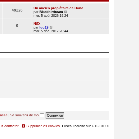
Un ancien propiétaire de Hond…
49226
C
par
Blackbirdteam
o
mer. 5 août 2026 19:24
n
s
NSX
9
u
C
par
lug19
l
o
mar. 5 déc. 2017 20:44
t
n
e
s
r
u
l
l
e
t
d
e
e
r
r
l
n
e
i
d
e
e
r
r
m
n
e
i
s
e
s
r
a
m
g
e
e
s
s
a
g
passe
|
Se souvenir de moi
e
us contacter
Supprimer les cookies
Fuseau horaire sur
UTC+01:00