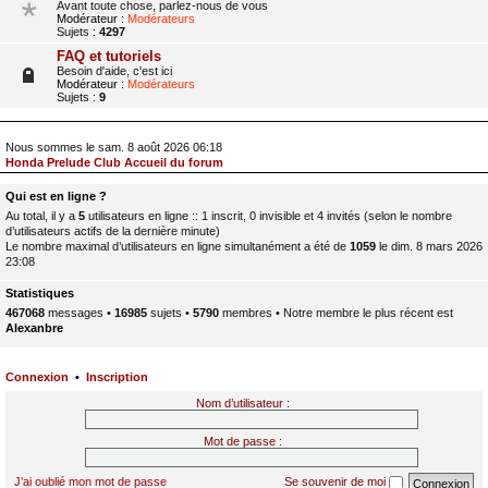
Avant toute chose, parlez-nous de vous
Modérateur :
Modérateurs
Sujets :
4297
FAQ et tutoriels
Besoin d'aide, c'est ici
Modérateur :
Modérateurs
Sujets :
9
Nous sommes le sam. 8 août 2026 06:18
Honda Prelude Club Accueil du forum
Qui est en ligne ?
Au total, il y a
5
utilisateurs en ligne :: 1 inscrit, 0 invisible et 4 invités (selon le nombre
d’utilisateurs actifs de la dernière minute)
Le nombre maximal d’utilisateurs en ligne simultanément a été de
1059
le dim. 8 mars 2026
23:08
Statistiques
467068
messages •
16985
sujets •
5790
membres • Notre membre le plus récent est
Alexanbre
Connexion
•
Inscription
Nom d’utilisateur :
Mot de passe :
J’ai oublié mon mot de passe
Se souvenir de moi