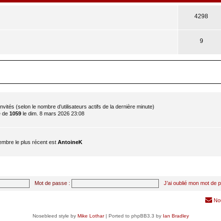
4298
9
 2 invités (selon le nombre d’utilisateurs actifs de la dernière minute)
é de
1059
le dim. 8 mars 2026 23:08
mbre le plus récent est
AntoineK
Mot de passe :
J’ai oublié mon mot de 
No
Nosebleed style by
Mike Lothar
| Ported to phpBB3.3 by
Ian Bradley