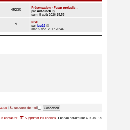
Présentation - Futur préludis…
49230
C
par
AntoineK
o
sam. 8 août 2026 15:55
n
s
NSX
9
u
C
par
lug19
l
o
mar. 5 déc. 2017 20:44
t
n
e
s
r
u
l
l
e
t
d
e
e
r
r
l
n
e
i
d
e
e
r
r
m
n
e
i
s
e
s
r
a
m
g
e
e
s
s
a
g
passe
|
Se souvenir de moi
e
us contacter
Supprimer les cookies
Fuseau horaire sur
UTC+01:00