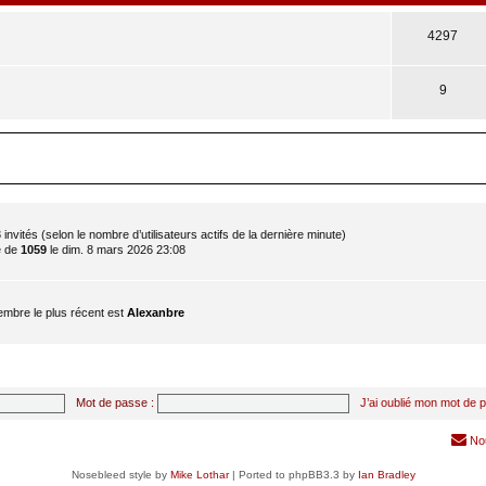
4297
9
t 3 invités (selon le nombre d’utilisateurs actifs de la dernière minute)
é de
1059
le dim. 8 mars 2026 23:08
mbre le plus récent est
Alexanbre
Mot de passe :
J’ai oublié mon mot de 
No
Nosebleed style by
Mike Lothar
| Ported to phpBB3.3 by
Ian Bradley