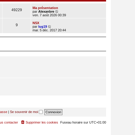
Ma présentation
49229
C
par
Alexanbre
o
ven. 7 août 2026 00:39
n
s
NSX
9
u
C
par
lug19
l
o
mar. 5 déc. 2017 20:44
t
n
e
s
r
u
l
l
e
t
d
e
e
r
r
l
n
e
i
d
e
e
r
r
m
n
e
i
s
e
s
r
a
m
g
e
e
s
s
a
g
passe
|
Se souvenir de moi
e
us contacter
Supprimer les cookies
Fuseau horaire sur
UTC+01:00